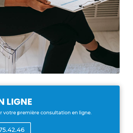
N LIGNE
r votre première consultation en ligne.
.75.42.46