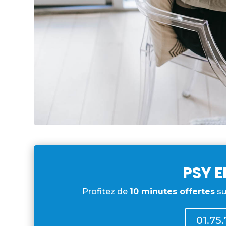
PSY E
Profitez de
10 minutes offertes
su
01.75